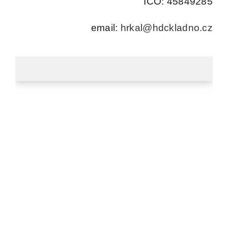
IČO: 45849285
Kontakt
email:
hrkal@hdckladno.cz