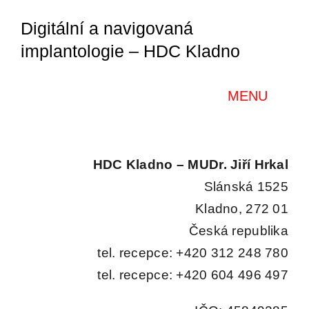
Přeskočit
Digitální a navigovaná
na
implantologie – HDC Kladno
obsah
MENU
Home
HDC Kladno – MUDr. Jiří Hrkal
Slánská 1525
O nás
Kladno, 272 01
Česká republika
Kurzy a semináře
tel. recepce: +420 312 248 780
tel. recepce: +420 604 496 497
Galerie