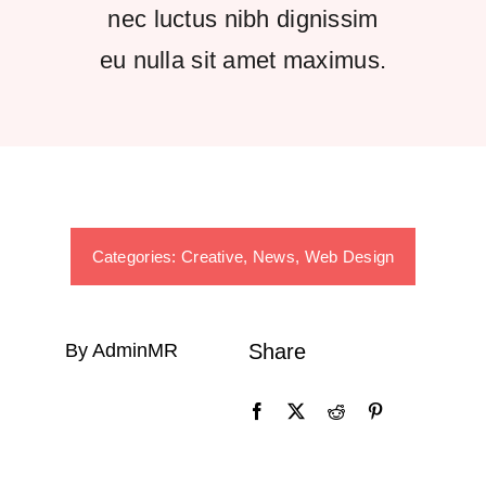
nec luctus nibh dignissim
Kontakt
eu nulla sit amet maximus.
Categories:
Creative
,
News
,
Web Design
By AdminMR
Share