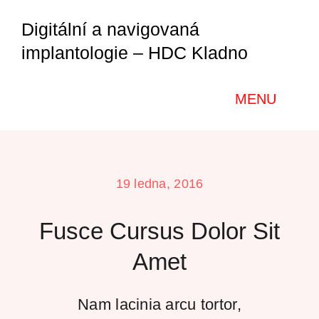
Přeskočit
Digitální a navigovaná
na
implantologie – HDC Kladno
obsah
MENU
Home
19 ledna, 2016
O nás
Fusce Cursus Dolor Sit
Kurzy a semináře
Amet
Galerie
Nam lacinia arcu tortor,