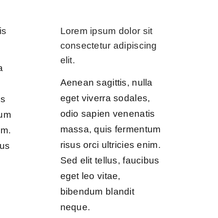
is
Lorem ipsum dolor sit
consectetur adipiscing
elit.
a
Aenean sagittis, nulla
,
eget viverra sodales,
is
odio sapien venenatis
tum
massa, quis fermentum
im.
risus orci ultricies enim.
bus
Sed elit tellus, faucibus
eget leo vitae,
bibendum blandit
neque.