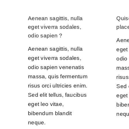
Aenean sagittis, nulla
Quis
eget viverra sodales,
plac
odio sapien ?
Aenea
Aenean sagittis, nulla
eget
eget viverra sodales,
odio
odio sapien venenatis
mass
massa, quis fermentum
risus
risus orci ultricies enim.
Sed e
Sed elit tellus, faucibus
eget 
eget leo vitae,
bibe
bibendum blandit
nequ
neque.