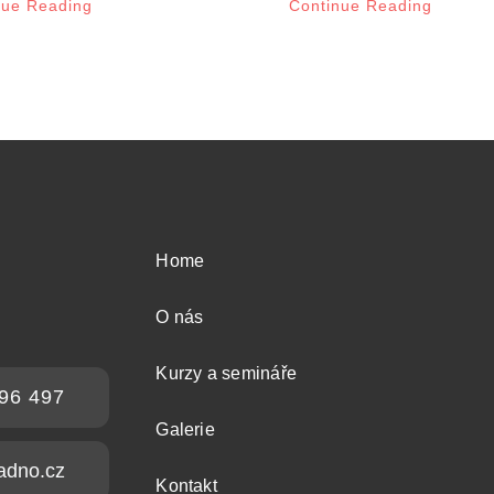
nue Reading
Continue Reading
Home
O nás
Kurzy a semináře
96 497
Galerie
adno.cz
Kontakt