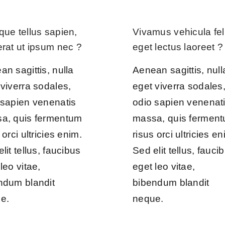
que tellus sapien,
Vivamus vehicula fel
erat ut ipsum nec ?
eget lectus laoreet ?
n sagittis, nulla
Aenean sagittis, null
 viverra sodales,
eget viverra sodales
 sapien venenatis
odio sapien venenat
a, quis fermentum
massa, quis fermen
 orci ultricies enim.
risus orci ultricies en
lit tellus, faucibus
Sed elit tellus, fauci
leo vitae,
eget leo vitae,
ndum blandit
bibendum blandit
e.
neque.