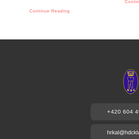
Conti
Continue Reading
+420 604 4
hrkal@hdckl